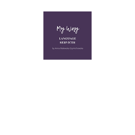
MY WAY
LANGUAGE
SERVICES
Kursy
Angielski przy kawie
Kurs Matura dwujęzyczna
Więc