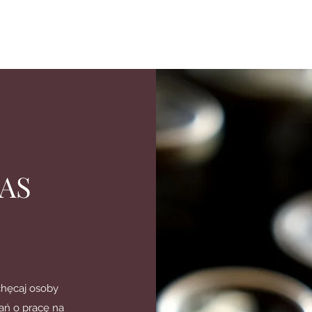
AS
achęcaj osoby
ań o pracę na