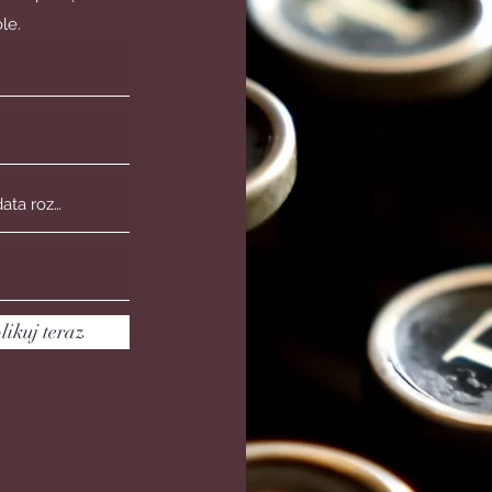
le.
likuj teraz